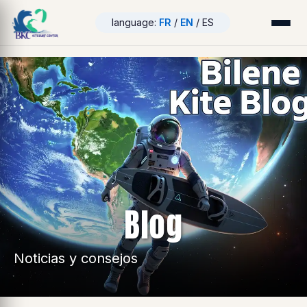
language:
FR
/
EN
/ ES
Blog
Noticias y consejos