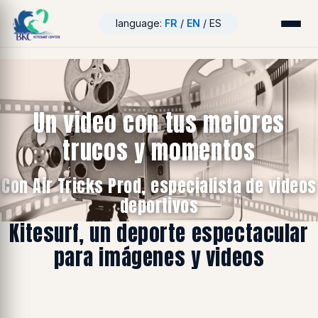
language:
FR
/
EN
/ ES
Un video con tus mejores
trucos y momentos
Con Air Tricks Prod, especialista de videos
deportivos
Kitesurf, un deporte espectacular
para imágenes y videos