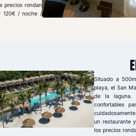
los precios rondan
y 120€ / noche /
E
Situado a 500m
playa, el San Ma
de la laguna. 
confortables pa
cuidadosamente 
un restaurante y
los precios rond