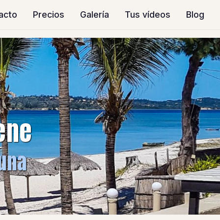
tacto
Precios
Galería
Tus vídeos
Blog
ene
guna