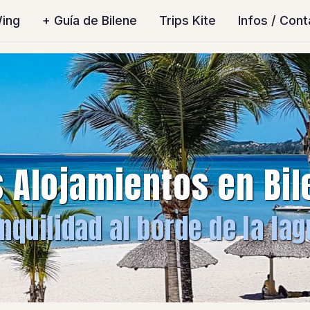
Wing
+ Guía de Bilene
Trips Kite
Infos / Con
s Alojamientos en Bil
nquilidad al borde de la la