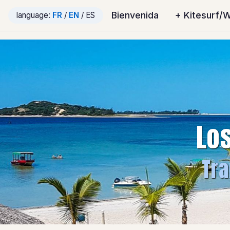
Bienvenida
+ Kitesurf/
language:
FR
/
EN
/ ES
Lo
Tra