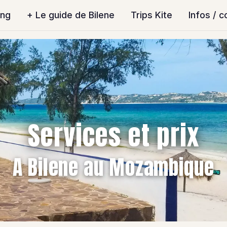
ing
+ Le guide de Bilene
Trips Kite
Infos / c
Services et prix
A Bilene au Mozambique