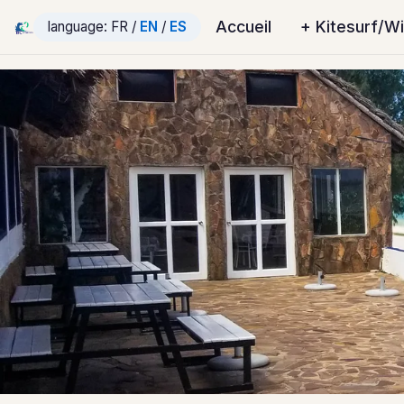
Accueil
+ Kitesurf/W
language: FR /
EN
/
ES