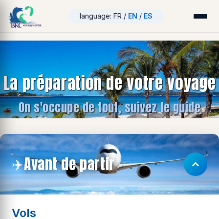
language: FR /
EN
/
ES
La préparation de votre voyage
On s'occupe de tout, suivez le guide
Avant de partir
✈️
Vols